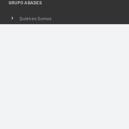
GRUPO ABADES
Quiénes Somos
Misión, Visión y Valores
Fundación
Calidad
Seguridad Alimentaria
Magazine
Empleo
LÍNEAS DE NEGOCIO
Hoteles