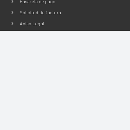
Pasarela de pago
Solicitud de factura
Aviso Legal
Política de privacidad
Política de Cookies
Compliance
GRUPO ABADES
Quiénes Somos
Misión, Visión y Valores
Fundación
Calidad